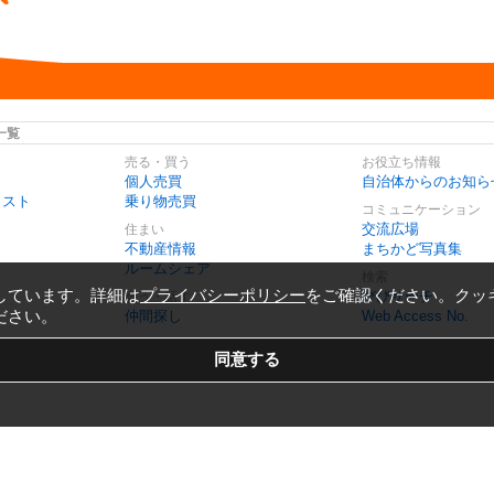
一覧
売る・買う
お役立ち情報
個人売買
自治体からのお知ら
リスト
乗り物売買
コミュニケーション
交流広場
住まい
不動産情報
まちかど写真集
ルームシェア
検索
しています。詳細は
プライバシーポリシー
をご確認ください。クッ
びびサーチ
会う・話す
ださい。
仲間探し
Web Access No.