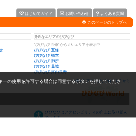
はじめてガイド
お問い合わせ
よくある質問
このページのトップへ
身近なエリアのびびなび
"びびなび 五條" から近いエリアを表示中
せ
びびなび 五條
びびなび 橋本
びびなび 御所
びびなび 葛城
びびなび 河内長野
キーの使用を許可する場合は同意するボタンを押してくださ
他エリアのびびなびはこちらから
びびなびはアクセシビリティの向上に取り組ん
でいます。
日本語
English
español