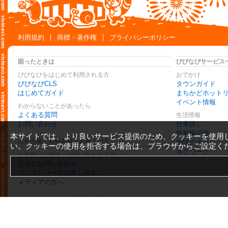
利用規約
商標・著作権
プライバシーポリシー
困ったときは
びびなびサービス
びびなびをはじめて利用される方
おでかけ
びびなびCLS
タウンガイド
はじめてガイド
まちかどホット
イベント情報
わからないことがあったら
よくある質問
生活情報
お問い合わせ
仕事探し
情報掲示板
本サイトでは、より良いサービス提供のため、クッキーを使用
広告出稿・有料掲載をお考えの方
地域のチラシ
い。クッキーの使用を拒否する場合は、ブラウザからご設定く
ギグワーク
お気軽にご相談・お問い合わせ下さい
広告のお問い合わせ
プレスリリースお申し込み
メディアの方へ